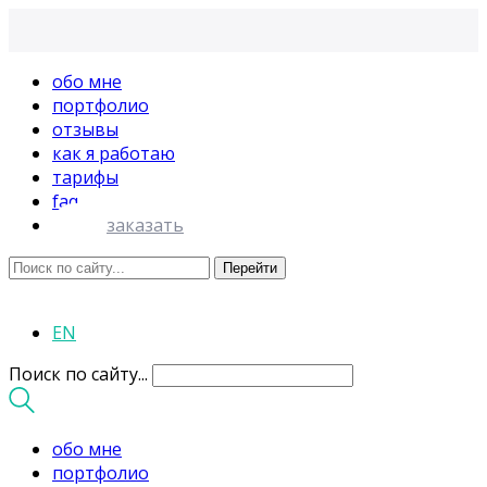
обо мне
портфолио
отзывы
как я работаю
тарифы
faq
заказать
EN
Поиск по сайту...
обо мне
портфолио