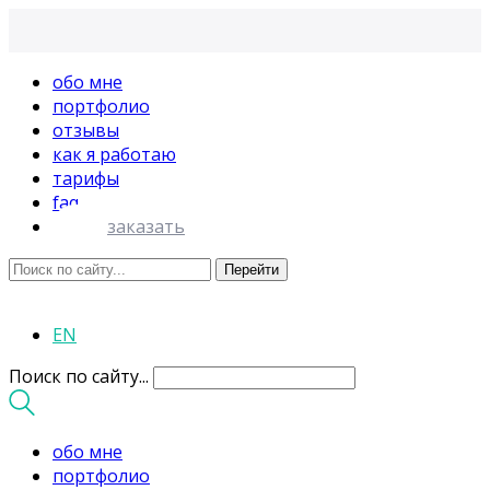
обо мне
портфолио
отзывы
как я работаю
тарифы
faq
заказать
EN
Поиск по сайту...
обо мне
портфолио