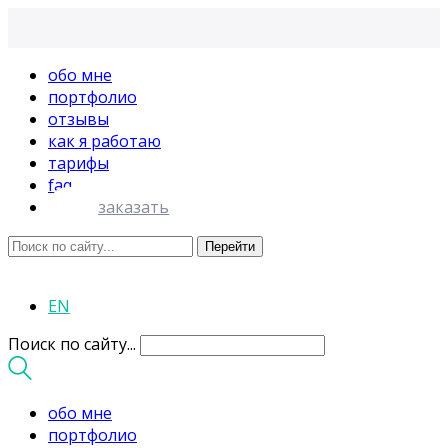
обо мне
портфолио
отзывы
как я работаю
тарифы
faq
заказать
EN
Поиск по сайту...
обо мне
портфолио