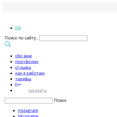
EN
Поиск по сайту...
обо мне
портфолио
отзывы
как я работаю
тарифы
faq
заказать
Поиск
Instagram
VKontakte